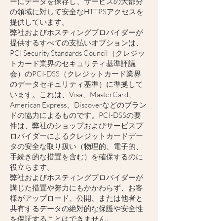
ーにデータを保存し、サービスの大部分
の領域に対して安全なHTTPSアクセスを
提供しています。
弊社およびホスティングプロバイダーが
提供するすべての支払いオプションは、
PCI Security Standards Council（クレジッ
トカード業界のセキュリティ基準評議
会）のPCI-DSS（クレジットカード業界
のデータセキュリティ基準）に準拠して
います。これは、Visa、MasterCard、
American Express、Discoverなどのブラン
ドの協力によるものです。PCI-DSSの要
件は、弊社のショップおよびサービスプ
ロバイダーによるクレジットカードデー
タの安全な取り扱い（物理的、電子的、
手続き的な措置を含む）を確保するのに
役立ちます。
弊社およびホスティングプロバイダーが
講じた措置や努力にもかかわらず、お客
様がアップロード、公開、または他者と
共有するデータの絶対的な保護や安全性
を保証することはできません。